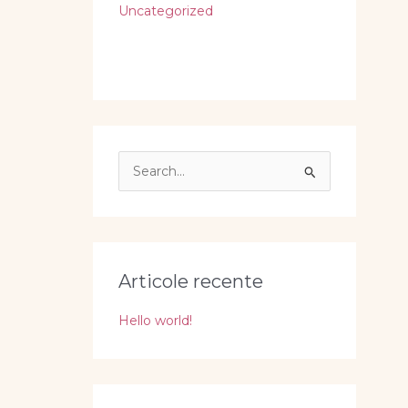
Uncategorized
S
e
a
r
c
Articole recente
h
Hello world!
f
o
r
: