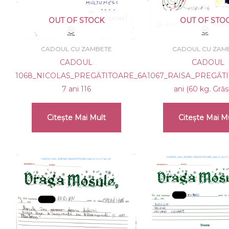
OUT OF STOCK
OUT OF STO
CADOUL CU ZAMBETE
CADOUL CU ZAM
CADOUL
CADOUL
1068_NICOLAS_PREGĂTITOARE_6Ani_B_31_6-
1067_RAISA_PREGĂTI
7 ani 116
ani (60 kg. Grăs
Citește Mai Mult
Citește Mai M