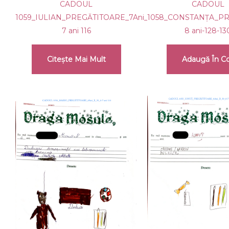
CADOUL
CADOUL
1059_IULIAN_PREGĂTITOARE_7Ani_B_35_6-
1058_CONSTANȚA_PRE
7 ani 116
8 ani-128-13
Citește Mai Mult
Adaugă În C