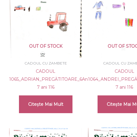
OUT OF STOCK
OUT OF STO
CADOUL CU ZAMBETE
CADOUL CU ZAM
CADOUL
CADOUL
1065_ADRIAN_PREGĂTITOARE_6Ani_B_31_6-
1064_ANDREI_PREGĂT
7 ani 116
7 ani 116
Citește Mai Mult
Citește Mai M