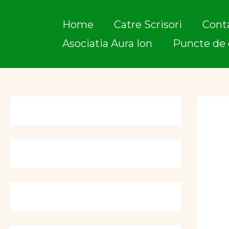
Skip
to
Home
Catre Scrisori
Cont
content
Asociatia Aura Ion
Puncte de 