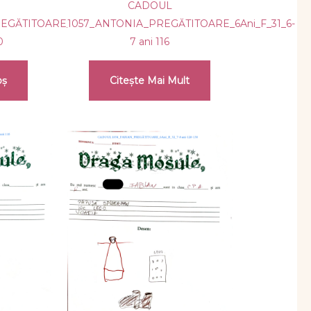
CADOUL
GĂTITOARE_6Ani_F_32_7-
1057_ANTONIA_PREGĂTITOARE_6Ani_F_31_6-
0
7 ani 116
oș
Citește Mai Mult