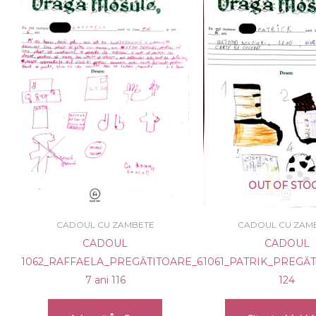
OUT OF STO
CADOUL CU ZAMBETE
CADOUL CU ZAM
CADOUL
CADOUL
1062_RAFFAELA_PREGĂTITOARE_6Ani_F_30_6-
1061_PATRIK_PREGĂTI
7 ani 116
124