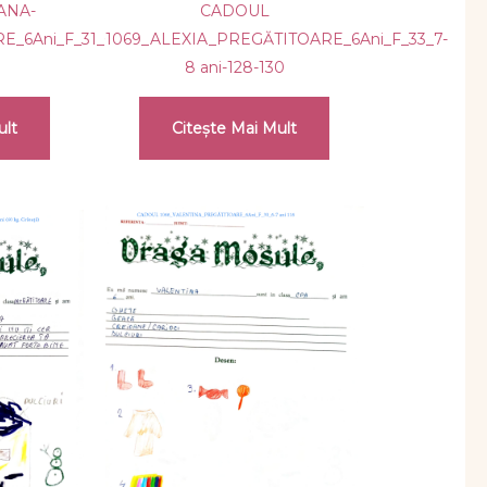
ANA-
CADOUL
_6Ani_F_31_6-
1069_ALEXIA_PREGĂTITOARE_6Ani_F_33_7-
8 ani-128-130
ult
Citește Mai Mult