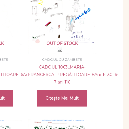
CK
OUT OF STOCK
BETE
CADOUL CU ZAMBETE
CADOUL 1063_MARIA-
ITOARE_6Ani_B_32_6-
FRANCESCA_PREGĂTITOARE_6Ani_F_30_6-
7 ani 116
ult
Citește Mai Mult