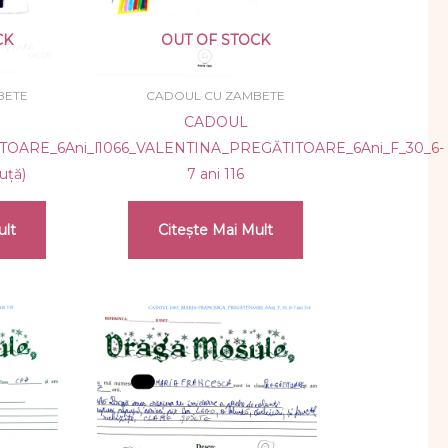
CK
OUT OF STOCK
BETE
CADOUL CU ZAMBETE
CADOUL
TOARE_6Ani_F_34_10
1066_VALENTINA_PREGĂTITOARE_6Ani_F_30_6-
uță)
7 ani 116
ult
Citește Mai Mult