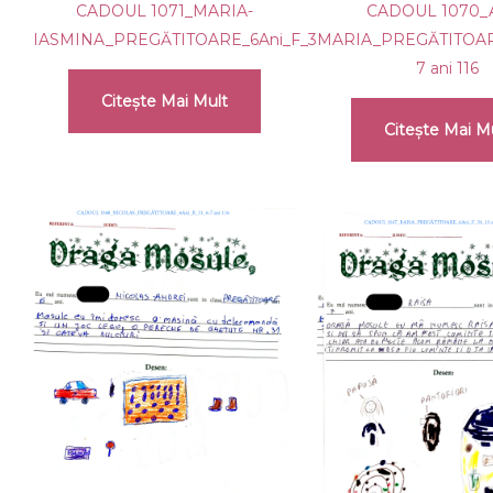
CADOUL 1071_MARIA-
CADOUL 1070_
IASMINA_PREGĂTITOARE_6Ani_F_33_126
MARIA_PREGĂTITOARE
7 ani 116
Citește Mai Mult
Citește Mai M