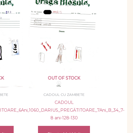
CK
OUT OF STOCK
BETE
CADOUL CU ZAMBETE
CADOUL
TOARE_6Ani_B_31_122-
1060_DARIUS_PREGĂTITOARE_7Ani_B_34_7-
8 ani-128-130