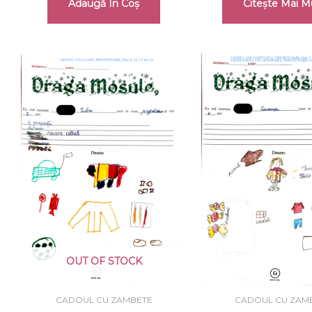
Adaugă În Coș
Citește Mai M
OUT OF STOCK
CADOUL CU ZAMBETE
CADOUL CU ZAM