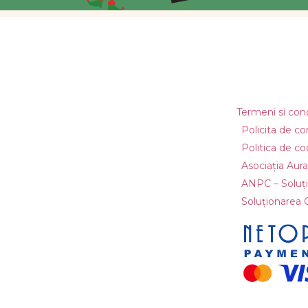
Termeni si condi
Policita de co
Politica de co
Asociația Aura
ANPC – Soluțio
Soluționarea On