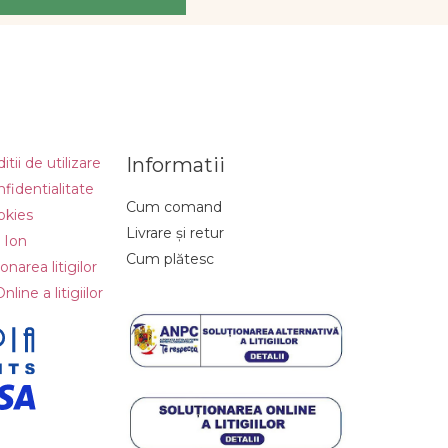
Informatii
tii de utilizare
nfidentialitate
Cum comand
okies
Livrare și retur
 Ion
Cum plătesc
narea litigilor
line a litigiilor