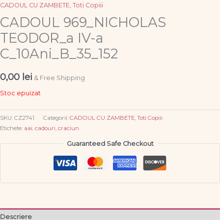
CADOUL CU ZAMBETE
,
Toti Copiii
CADOUL 969_NICHOLAS
TEODOR_a IV-a
C_10Ani_B_35_152
0,00
lei
& Free Shipping
Stoc epuizat
SKU:
CZ2741
Categorii:
CADOUL CU ZAMBETE
,
Toti Copiii
Etichete:
aai
,
cadouri
,
craciun
Guaranteed Safe Checkout
Descriere