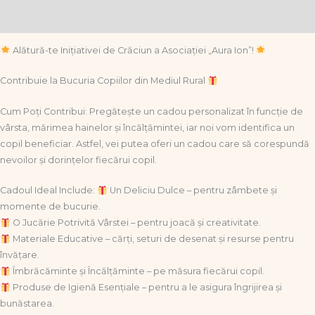
Informații suplimentare
Alătură-te Inițiativei de Crăciun a Asociației „Aura Ion”!
Contribuie la Bucuria Copiilor din Mediul Rural
Cum Poți Contribui: Pregătește un cadou personalizat în funcție de
vârsta, mărimea hainelor și încălțămintei, iar noi vom identifica un
copil beneficiar. Astfel, vei putea oferi un cadou care să corespundă
nevoilor și dorințelor fiecărui copil.
Cadoul Ideal Include:
Un Deliciu Dulce – pentru zâmbete și
momente de bucurie.
O Jucărie Potrivită Vârstei – pentru joacă și creativitate.
Materiale Educative – cărți, seturi de desenat și resurse pentru
învățare.
Îmbrăcăminte și Încălțăminte – pe măsura fiecărui copil.
Produse de Igienă Esențiale – pentru a le asigura îngrijirea și
bunăstarea.