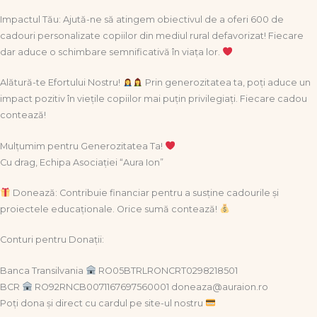
Impactul Tău: Ajută-ne să atingem obiectivul de a oferi 600 de
cadouri personalizate copiilor din mediul rural defavorizat! Fiecare
dar aduce o schimbare semnificativă în viața lor.
Alătură-te Efortului Nostru!
Prin generozitatea ta, poți aduce un
impact pozitiv în viețile copiilor mai puțin privilegiați. Fiecare cadou
contează!
Mulțumim pentru Generozitatea Ta!
Cu drag, Echipa Asociației “Aura Ion”
Donează: Contribuie financiar pentru a susține cadourile și
proiectele educaționale. Orice sumă contează!
Conturi pentru Donații:
Banca Transilvania
RO05BTRLRONCRT0298218501
BCR
RO92RNCB0071167697560001 doneaza@auraion.ro
Poți dona și direct cu cardul pe site-ul nostru