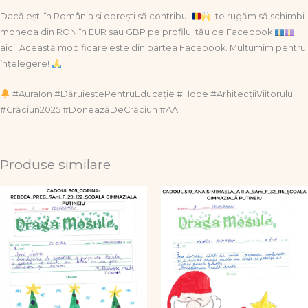
Dacă ești în România și dorești să contribui
, te rugăm să schimbi
moneda din RON în EUR sau GBP pe profilul tău de Facebook
aici. Această modificare este din partea Facebook. Mulțumim pentru
înțelegere!
#AuraIon #DăruieștePentruEducație #Hope #ArhitecțiiViitorului
#Crăciun2025 #DoneazăDeCrăciun #AAI
Produse similare