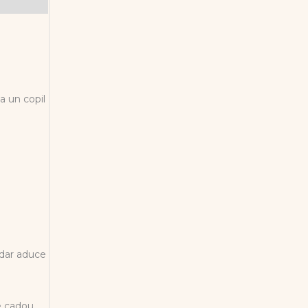
a un copil
 dar aduce
re cadou