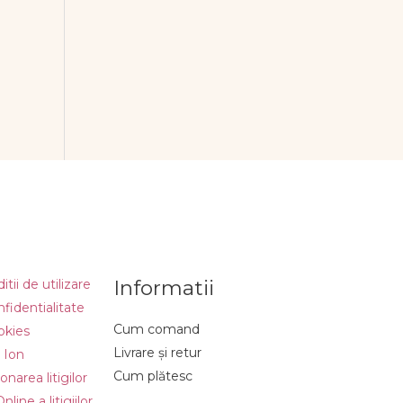
Informatii
tii de utilizare
nfidentialitate
Cum comand
okies
Livrare și retur
 Ion
Cum plătesc
narea litigilor
line a litigiilor