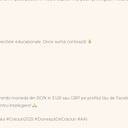
roiectele educaționale. Orice sumă contează!
chimbi moneda din RON în EUR sau GBP pe profilul tău de Fac
ntru înțelegere!
rului #Crăciun2025 #DoneazăDeCrăciun #AAI