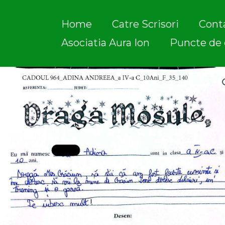
Skip
to
Home
Catre Scrisori
Cont
content
Asociatia Aura Ion
Puncte de 