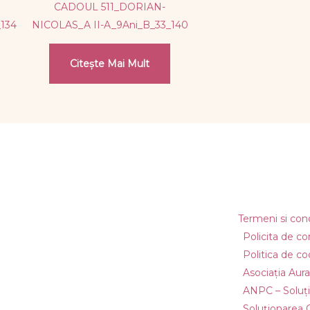
CADOUL 511_DORIAN-
_134
NICOLAS_A II-A_9Ani_B_33_140
Citește Mai Mult
Termeni si condi
Policita de co
Politica de co
Asociația Aura
ANPC – Soluțio
Soluționarea On