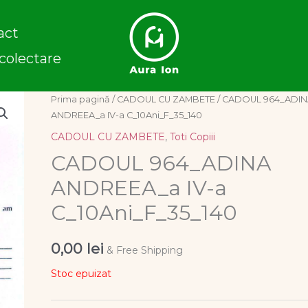
act
colectare
Prima pagină
/
CADOUL CU ZAMBETE
/ CADOUL 964_ADI
ANDREEA_a IV-a C_10Ani_F_35_140
CADOUL CU ZAMBETE
,
Toti Copiii
CADOUL 964_ADINA
ANDREEA_a IV-a
C_10Ani_F_35_140
0,00
lei
& Free Shipping
Stoc epuizat