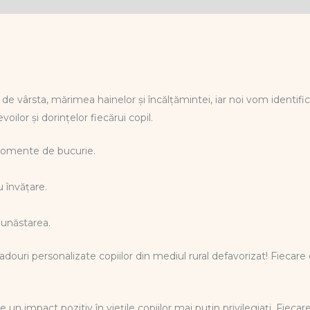
e vârsta, mărimea hainelor și încălțămintei, iar noi vom identific
ilor și dorințelor fiecărui copil.
momente de bucurie.
u învățare.
bunăstarea.
douri personalizate copiilor din mediul rural defavorizat! Fiecare
 un impact pozitiv în viețile copiilor mai puțin privilegiați. Fieca