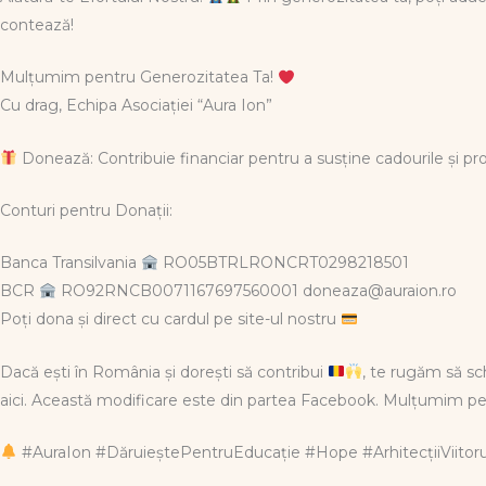
contează!
Mulțumim pentru Generozitatea Ta!
Cu drag, Echipa Asociației “Aura Ion”
Donează: Contribuie financiar pentru a susține cadourile și p
Conturi pentru Donații:
Banca Transilvania
RO05BTRLRONCRT0298218501
BCR
RO92RNCB0071167697560001 doneaza@auraion.ro
Poți dona și direct cu cardul pe site-ul nostru
Dacă ești în România și dorești să contribui
, te rugăm să s
aici. Această modificare este din partea Facebook. Mulțumim pe
#AuraIon #DăruieștePentruEducație #Hope #ArhitecțiiViito