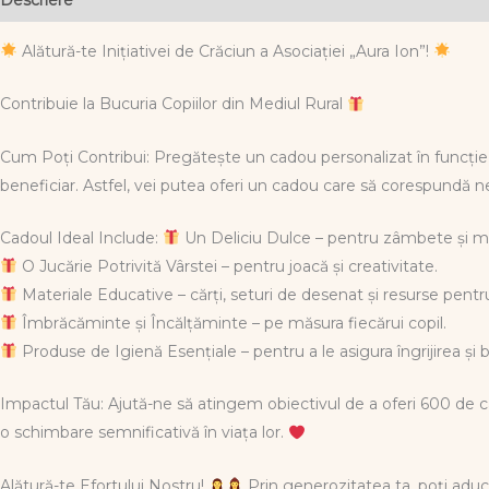
Alătură-te Inițiativei de Crăciun a Asociației „Aura Ion”!
Contribuie la Bucuria Copiilor din Mediul Rural
Cum Poți Contribui: Pregătește un cadou personalizat în funcție d
beneficiar. Astfel, vei putea oferi un cadou care să corespundă nevo
Cadoul Ideal Include:
Un Deliciu Dulce – pentru zâmbete și 
O Jucărie Potrivită Vârstei – pentru joacă și creativitate.
Materiale Educative – cărți, seturi de desenat și resurse pentr
Îmbrăcăminte și Încălțăminte – pe măsura fiecărui copil.
Produse de Igienă Esențiale – pentru a le asigura îngrijirea și 
Impactul Tău: Ajută-ne să atingem obiectivul de a oferi 600 de ca
o schimbare semnificativă în viața lor.
Alătură-te Efortului Nostru!
Prin generozitatea ta, poți aduce