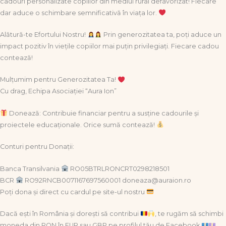
cadouri personalizate copiilor din mediul rural defavorizat! Fiecare
dar aduce o schimbare semnificativă în viața lor.
Alătură-te Efortului Nostru!
Prin generozitatea ta, poți aduce un
impact pozitiv în viețile copiilor mai puțin privilegiați. Fiecare cadou
contează!
Mulțumim pentru Generozitatea Ta!
Cu drag, Echipa Asociației “Aura Ion”
Donează: Contribuie financiar pentru a susține cadourile și
proiectele educaționale. Orice sumă contează!
Conturi pentru Donații:
Banca Transilvania
RO05BTRLRONCRT0298218501
BCR
RO92RNCB0071167697560001 doneaza@auraion.ro
Poți dona și direct cu cardul pe site-ul nostru
Dacă ești în România și dorești să contribui
, te rugăm să schimbi
moneda din RON în EUR sau GBP pe profilul tău de Facebook