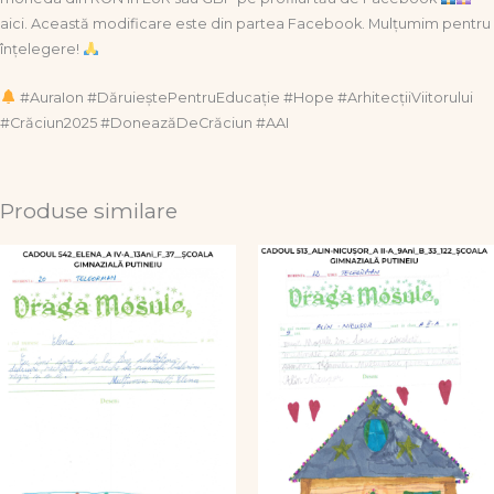
aici. Această modificare este din partea Facebook. Mulțumim pentru
înțelegere!
#AuraIon #DăruieștePentruEducație #Hope #ArhitecțiiViitorului
#Crăciun2025 #DoneazăDeCrăciun #AAI
Produse similare