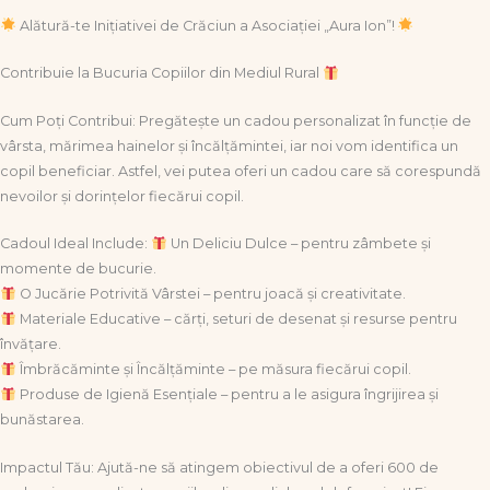
Alătură-te Inițiativei de Crăciun a Asociației „Aura Ion”!
Contribuie la Bucuria Copiilor din Mediul Rural
Cum Poți Contribui: Pregătește un cadou personalizat în funcție de
vârsta, mărimea hainelor și încălțămintei, iar noi vom identifica un
copil beneficiar. Astfel, vei putea oferi un cadou care să corespundă
nevoilor și dorințelor fiecărui copil.
Cadoul Ideal Include:
Un Deliciu Dulce – pentru zâmbete și
momente de bucurie.
O Jucărie Potrivită Vârstei – pentru joacă și creativitate.
Materiale Educative – cărți, seturi de desenat și resurse pentru
învățare.
Îmbrăcăminte și Încălțăminte – pe măsura fiecărui copil.
Produse de Igienă Esențiale – pentru a le asigura îngrijirea și
bunăstarea.
Impactul Tău: Ajută-ne să atingem obiectivul de a oferi 600 de