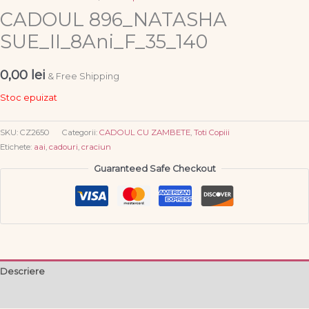
CADOUL 896_NATASHA
SUE_II_8Ani_F_35_140
0,00
lei
& Free Shipping
Stoc epuizat
SKU:
CZ2650
Categorii:
CADOUL CU ZAMBETE
,
Toti Copiii
Etichete:
aai
,
cadouri
,
craciun
Guaranteed Safe Checkout
Descriere
Informații suplimentare