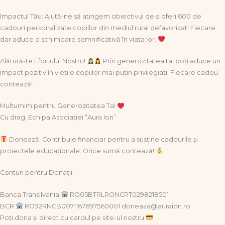
Impactul Tău: Ajută-ne să atingem obiectivul de a oferi 600 de
cadouri personalizate copiilor din mediul rural defavorizat! Fiecare
dar aduce o schimbare semnificativă în viața lor.
Alătură-te Efortului Nostru!
Prin generozitatea ta, poți aduce un
impact pozitiv în viețile copiilor mai puțin privilegiați. Fiecare cadou
contează!
Mulțumim pentru Generozitatea Ta!
Cu drag, Echipa Asociației “Aura Ion”
Donează: Contribuie financiar pentru a susține cadourile și
proiectele educaționale. Orice sumă contează!
Conturi pentru Donații:
Banca Transilvania
RO05BTRLRONCRT0298218501
BCR
RO92RNCB0071167697560001 doneaza@auraion.ro
Poți dona și direct cu cardul pe site-ul nostru