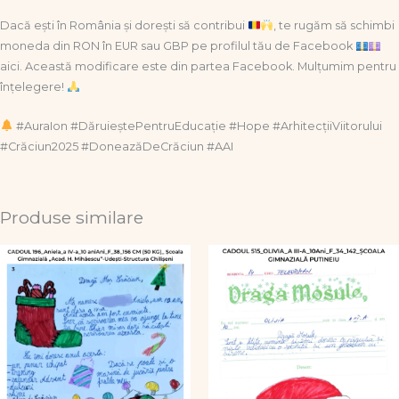
Dacă ești în România și dorești să contribui
, te rugăm să schimbi
moneda din RON în EUR sau GBP pe profilul tău de Facebook
aici. Această modificare este din partea Facebook. Mulțumim pentru
înțelegere!
#AuraIon #DăruieștePentruEducație #Hope #ArhitecțiiViitorului
#Crăciun2025 #DoneazăDeCrăciun #AAI
Produse similare