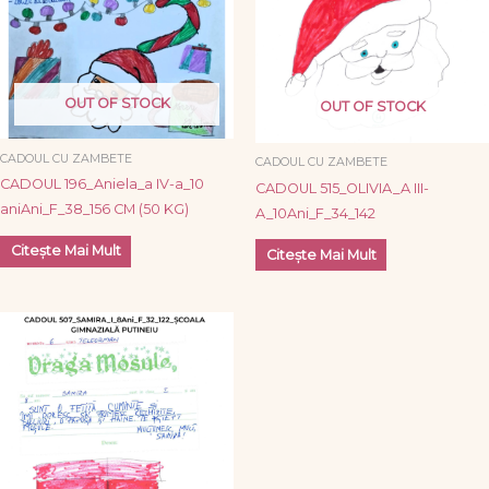
OUT OF STOCK
OUT OF STOCK
CADOUL CU ZAMBETE
CADOUL CU ZAMBETE
CADOUL 196_Aniela_a IV-a_10
CADOUL 515_OLIVIA_A III-
aniAni_F_38_156 CM (50 KG)
A_10Ani_F_34_142
Citește Mai Mult
Citește Mai Mult