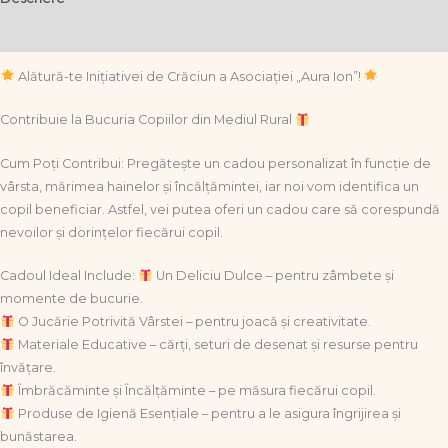
Informații suplimentare
Alătură-te Inițiativei de Crăciun a Asociației „Aura Ion”!
Contribuie la Bucuria Copiilor din Mediul Rural
Cum Poți Contribui: Pregătește un cadou personalizat în funcție de
vârsta, mărimea hainelor și încălțămintei, iar noi vom identifica un
copil beneficiar. Astfel, vei putea oferi un cadou care să corespundă
nevoilor și dorințelor fiecărui copil.
Cadoul Ideal Include:
Un Deliciu Dulce – pentru zâmbete și
momente de bucurie.
O Jucărie Potrivită Vârstei – pentru joacă și creativitate.
Materiale Educative – cărți, seturi de desenat și resurse pentru
învățare.
Îmbrăcăminte și Încălțăminte – pe măsura fiecărui copil.
Produse de Igienă Esențiale – pentru a le asigura îngrijirea și
bunăstarea.