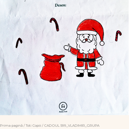
Prima pagină
/
Toti Copiii
/ CADOUL 599_VLADIMIR_GRUPA