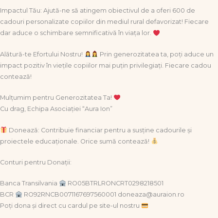
Impactul Tău: Ajută-ne să atingem obiectivul de a oferi 600 de
cadouri personalizate copiilor din mediul rural defavorizat! Fiecare
dar aduce o schimbare semnificativă în viața lor.
Alătură-te Efortului Nostru!
Prin generozitatea ta, poți aduce un
impact pozitiv în viețile copiilor mai puțin privilegiați. Fiecare cadou
contează!
Mulțumim pentru Generozitatea Ta!
Cu drag, Echipa Asociației “Aura Ion”
Donează: Contribuie financiar pentru a susține cadourile și
proiectele educaționale. Orice sumă contează!
Conturi pentru Donații:
Banca Transilvania
RO05BTRLRONCRT0298218501
BCR
RO92RNCB0071167697560001 doneaza@auraion.ro
Poți dona și direct cu cardul pe site-ul nostru