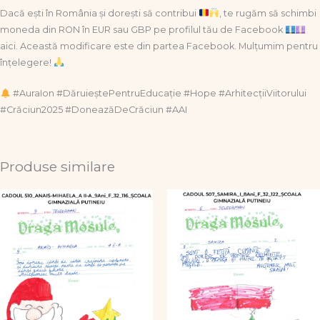
Dacă ești în România și dorești să contribui
, te rugăm să schimbi
moneda din RON în EUR sau GBP pe profilul tău de Facebook
aici. Această modificare este din partea Facebook. Mulțumim pentru
înțelegere!
#AuraIon #DăruieștePentruEducație #Hope #ArhitecțiiViitorului
#Crăciun2025 #DoneazăDeCrăciun #AAI
Produse similare