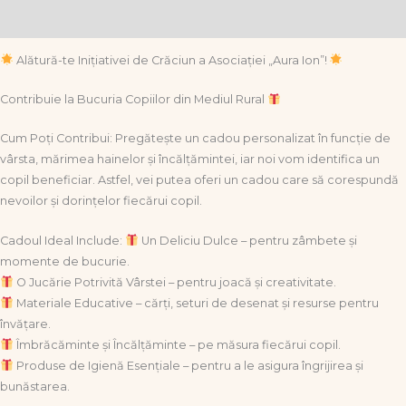
Informații suplimentare
Alătură-te Inițiativei de Crăciun a Asociației „Aura Ion”!
Contribuie la Bucuria Copiilor din Mediul Rural
Cum Poți Contribui: Pregătește un cadou personalizat în funcție de
vârsta, mărimea hainelor și încălțămintei, iar noi vom identifica un
copil beneficiar. Astfel, vei putea oferi un cadou care să corespundă
nevoilor și dorințelor fiecărui copil.
Cadoul Ideal Include:
Un Deliciu Dulce – pentru zâmbete și
momente de bucurie.
O Jucărie Potrivită Vârstei – pentru joacă și creativitate.
Materiale Educative – cărți, seturi de desenat și resurse pentru
învățare.
Îmbrăcăminte și Încălțăminte – pe măsura fiecărui copil.
Produse de Igienă Esențiale – pentru a le asigura îngrijirea și
bunăstarea.