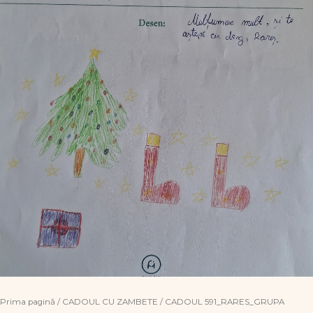
Prima pagină
/
CADOUL CU ZAMBETE
/ CADOUL 591_RARES_GRUPA