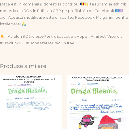
Dacă ești în România și dorești să contribui
, te rugăm să schimbi
moneda din RON în EUR sau GBP pe profilul tău de Facebook
aici. Această modificare este din partea Facebook. Mulțumim pentru
înțelegere!
#AuraIon #DăruieștePentruEducație #Hope #ArhitecțiiViitorului
#Crăciun2025 #DoneazăDeCrăciun #AAI
Produse similare