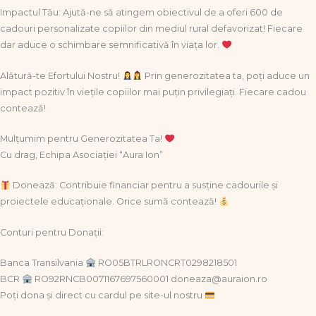
Impactul Tău: Ajută-ne să atingem obiectivul de a oferi 600 de
cadouri personalizate copiilor din mediul rural defavorizat! Fiecare
dar aduce o schimbare semnificativă în viața lor.
Alătură-te Efortului Nostru!
Prin generozitatea ta, poți aduce un
impact pozitiv în viețile copiilor mai puțin privilegiați. Fiecare cadou
contează!
Mulțumim pentru Generozitatea Ta!
Cu drag, Echipa Asociației “Aura Ion”
Donează: Contribuie financiar pentru a susține cadourile și
proiectele educaționale. Orice sumă contează!
Conturi pentru Donații:
Banca Transilvania
RO05BTRLRONCRT0298218501
BCR
RO92RNCB0071167697560001 doneaza@auraion.ro
Poți dona și direct cu cardul pe site-ul nostru