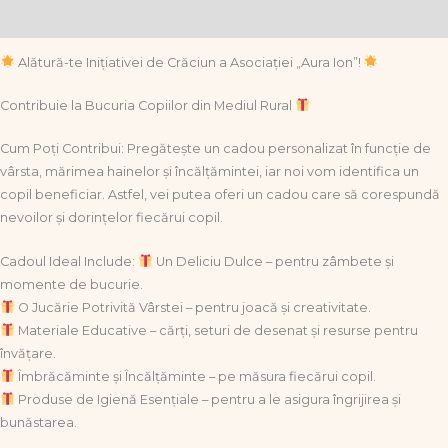
Informații suplimentare
Alătură-te Inițiativei de Crăciun a Asociației „Aura Ion”!
Contribuie la Bucuria Copiilor din Mediul Rural
Cum Poți Contribui: Pregătește un cadou personalizat în funcție de
vârsta, mărimea hainelor și încălțămintei, iar noi vom identifica un
copil beneficiar. Astfel, vei putea oferi un cadou care să corespundă
nevoilor și dorințelor fiecărui copil.
Cadoul Ideal Include:
Un Deliciu Dulce – pentru zâmbete și
momente de bucurie.
O Jucărie Potrivită Vârstei – pentru joacă și creativitate.
Materiale Educative – cărți, seturi de desenat și resurse pentru
învățare.
Îmbrăcăminte și Încălțăminte – pe măsura fiecărui copil.
Produse de Igienă Esențiale – pentru a le asigura îngrijirea și
bunăstarea.