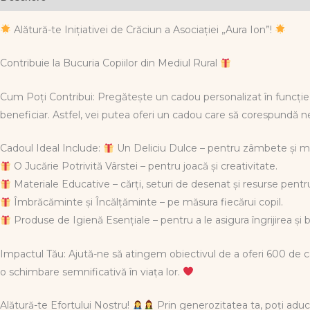
Alătură-te Inițiativei de Crăciun a Asociației „Aura Ion”!
Contribuie la Bucuria Copiilor din Mediul Rural
Cum Poți Contribui: Pregătește un cadou personalizat în funcție d
beneficiar. Astfel, vei putea oferi un cadou care să corespundă nevo
Cadoul Ideal Include:
Un Deliciu Dulce – pentru zâmbete și 
O Jucărie Potrivită Vârstei – pentru joacă și creativitate.
Materiale Educative – cărți, seturi de desenat și resurse pentr
Îmbrăcăminte și Încălțăminte – pe măsura fiecărui copil.
Produse de Igienă Esențiale – pentru a le asigura îngrijirea și 
Impactul Tău: Ajută-ne să atingem obiectivul de a oferi 600 de ca
o schimbare semnificativă în viața lor.
Alătură-te Efortului Nostru!
Prin generozitatea ta, poți aduce