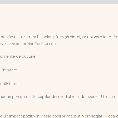
e vârsta, mărimea hainelor și încălțămintei, iar noi vom identific
ilor și dorințelor fiecărui copil.
momente de bucurie.
u învățare.
bunăstarea.
douri personalizate copiilor din mediul rural defavorizat! Fiecare
 un impact pozitiv în viețile copiilor mai puțin privilegiați. Fieca