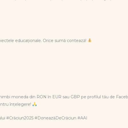
roiectele educaționale. Orice sumă contează!
chimbi moneda din RON în EUR sau GBP pe profilul tău de Fac
ntru înțelegere!
rului #Crăciun2025 #DoneazăDeCrăciun #AAI