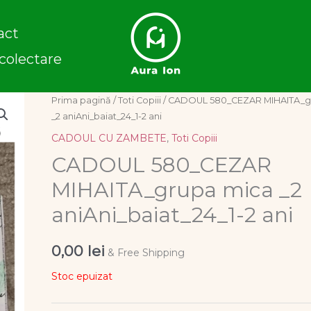
act
colectare
Prima pagină
/
Toti Copiii
/ CADOUL 580_CEZAR MIHAITA_g
_2 aniAni_baiat_24_1-2 ani
CADOUL CU ZAMBETE
,
Toti Copiii
CADOUL 580_CEZAR
MIHAITA_grupa mica _2
aniAni_baiat_24_1-2 ani
0,00
lei
& Free Shipping
Stoc epuizat