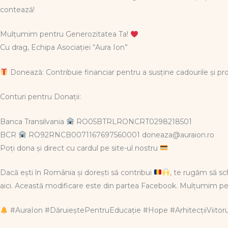
contează!
Mulțumim pentru Generozitatea Ta!
Cu drag, Echipa Asociației “Aura Ion”
Donează: Contribuie financiar pentru a susține cadourile și p
Conturi pentru Donații:
Banca Transilvania
RO05BTRLRONCRT0298218501
BCR
RO92RNCB0071167697560001 doneaza@auraion.ro
Poți dona și direct cu cardul pe site-ul nostru
Dacă ești în România și dorești să contribui
, te rugăm să s
aici. Această modificare este din partea Facebook. Mulțumim pe
#AuraIon #DăruieștePentruEducație #Hope #ArhitecțiiViito