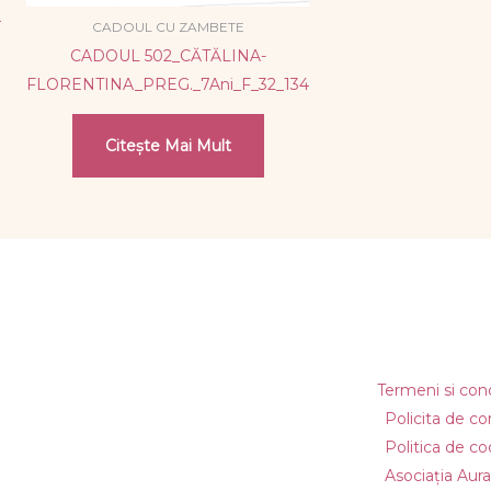
4
CADOUL CU ZAMBETE
CADOUL 502_CĂTĂLINA-
FLORENTINA_PREG._7Ani_F_32_134
Citește Mai Mult
Termeni si condi
Policita de co
Politica de co
Asociația Aura