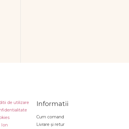
Informatii
tii de utilizare
nfidentialitate
Cum comand
okies
Livrare și retur
 Ion