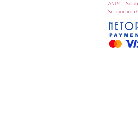
ANPC – Soluțio
Soluționarea On