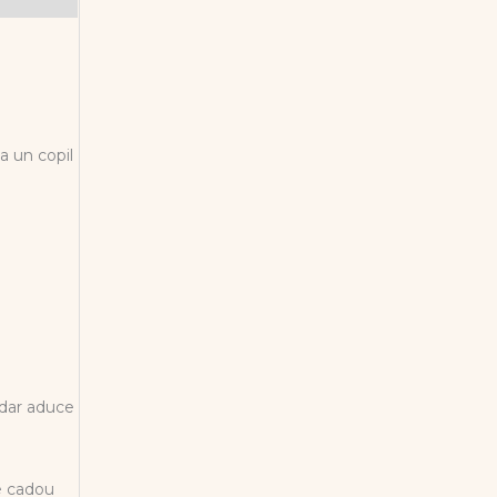
a un copil
 dar aduce
re cadou