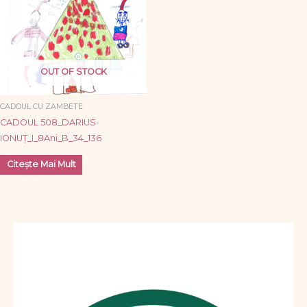
OUT OF STOCK
CADOUL CU ZAMBETE
CADOUL 508_DARIUS-
IONUȚ_I_8Ani_B_34_136
Citește Mai Mult