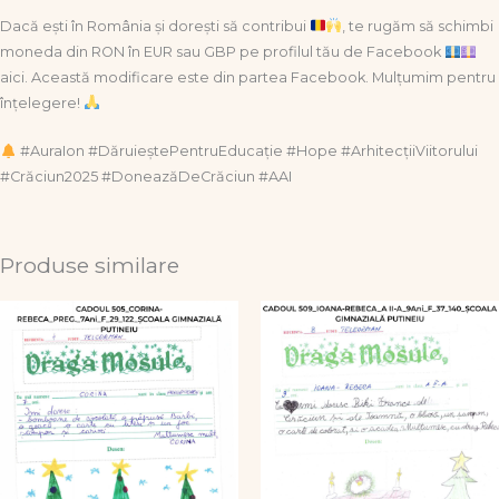
Dacă ești în România și dorești să contribui
, te rugăm să schimbi
moneda din RON în EUR sau GBP pe profilul tău de Facebook
aici. Această modificare este din partea Facebook. Mulțumim pentru
înțelegere!
#AuraIon #DăruieștePentruEducație #Hope #ArhitecțiiViitorului
#Crăciun2025 #DoneazăDeCrăciun #AAI
Produse similare