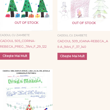
OUT OF STOCK
OUT OF STOCK
CADOUL CU ZAMBETE
CADOUL CU ZAMBETE
CADOUL 505_CORINA-
CADOUL 509_IOANA-REBECA_A
REBECA_PREG._7Ani_F_29_122
II-A_9Ani_F_37_140
Citește Mai Mult
Citește Mai Mult