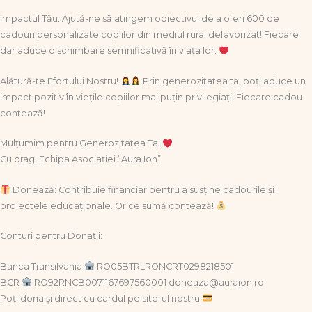
Impactul Tău: Ajută-ne să atingem obiectivul de a oferi 600 de
cadouri personalizate copiilor din mediul rural defavorizat! Fiecare
dar aduce o schimbare semnificativă în viața lor.
Alătură-te Efortului Nostru!
Prin generozitatea ta, poți aduce un
impact pozitiv în viețile copiilor mai puțin privilegiați. Fiecare cadou
contează!
Mulțumim pentru Generozitatea Ta!
Cu drag, Echipa Asociației “Aura Ion”
Donează: Contribuie financiar pentru a susține cadourile și
proiectele educaționale. Orice sumă contează!
Conturi pentru Donații:
Banca Transilvania
RO05BTRLRONCRT0298218501
BCR
RO92RNCB0071167697560001 doneaza@auraion.ro
Poți dona și direct cu cardul pe site-ul nostru