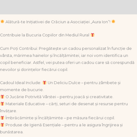
Informații suplimentare
Alătură-te Inițiativei de Crăciun a Asociației „Aura Ion”!
Contribuie la Bucuria Copiilor din Mediul Rural
Cum Poți Contribui: Pregătește un cadou personalizat în funcție de
vârsta, mărimea hainelor și încălțămintei, iar noi vom identifica un
copil beneficiar. Astfel, vei putea oferi un cadou care să corespundă
nevoilor și dorințelor fiecărui copil.
Cadoul Ideal Include:
Un Deliciu Dulce – pentru zâmbete și
momente de bucurie.
O Jucărie Potrivită Vârstei – pentru joacă și creativitate.
Materiale Educative – cărți, seturi de desenat și resurse pentru
învățare.
Îmbrăcăminte și Încălțăminte – pe măsura fiecărui copil.
Produse de Igienă Esențiale – pentru a le asigura îngrijirea și
bunăstarea.