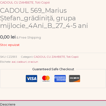
CADOUL CU ZAMBETE
,
Toti Copiii
CADOUL 569_Marius
Ștefan_grădiniță, grupa
mijlocie_4Ani_B_27_4-5 ani
0,00
lei
& Free Shipping
Stoc epuizat
SKU:
CZ2593
Categorii:
CADOUL CU ZAMBETE
,
Toti Copiii
Etichete:
aai
,
cadouri
,
craciun
Guaranteed Safe Checkout
Descriere