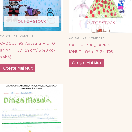
OUT OF STOCK
OUT OF STOCK
CADOUL CU ZAMBETE
CADOUL CU ZAMBETE
CADOUL 195_Adasa_a IV-a_10
CADOUL 508_DARIUS-
aniAni_F_37_154 cm/ S (40 kg-
IONUȚ_I_8Ani_B_34_136
slabă)
Citește Mai Mult
Citește Mai Mult