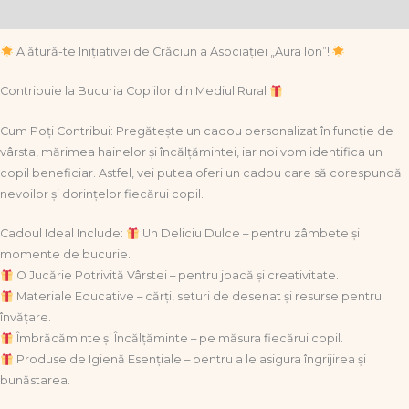
Informații suplimentare
Alătură-te Inițiativei de Crăciun a Asociației „Aura Ion”!
Contribuie la Bucuria Copiilor din Mediul Rural
Cum Poți Contribui: Pregătește un cadou personalizat în funcție de
vârsta, mărimea hainelor și încălțămintei, iar noi vom identifica un
copil beneficiar. Astfel, vei putea oferi un cadou care să corespundă
nevoilor și dorințelor fiecărui copil.
Cadoul Ideal Include:
Un Deliciu Dulce – pentru zâmbete și
momente de bucurie.
O Jucărie Potrivită Vârstei – pentru joacă și creativitate.
Materiale Educative – cărți, seturi de desenat și resurse pentru
învățare.
Îmbrăcăminte și Încălțăminte – pe măsura fiecărui copil.
Produse de Igienă Esențiale – pentru a le asigura îngrijirea și
bunăstarea.