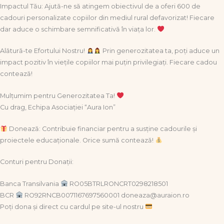
Impactul Tău: Ajută-ne să atingem obiectivul de a oferi 600 de
cadouri personalizate copiilor din mediul rural defavorizat! Fiecare
dar aduce o schimbare semnificativă în viața lor.
Alătură-te Efortului Nostru!
Prin generozitatea ta, poți aduce un
impact pozitiv în viețile copiilor mai puțin privilegiați. Fiecare cadou
contează!
Mulțumim pentru Generozitatea Ta!
Cu drag, Echipa Asociației “Aura Ion”
Donează: Contribuie financiar pentru a susține cadourile și
proiectele educaționale. Orice sumă contează!
Conturi pentru Donații:
Banca Transilvania
RO05BTRLRONCRT0298218501
BCR
RO92RNCB0071167697560001 doneaza@auraion.ro
Poți dona și direct cu cardul pe site-ul nostru