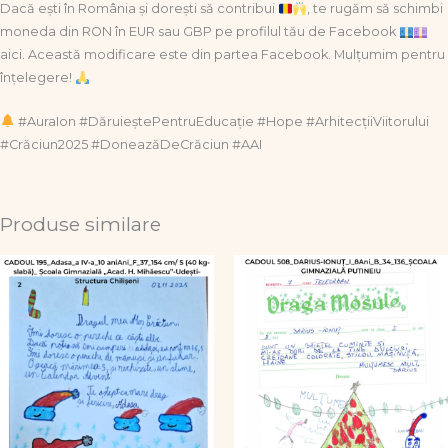
Dacă ești în România și dorești să contribui
, te rugăm să schimbi
moneda din RON în EUR sau GBP pe profilul tău de Facebook
aici. Această modificare este din partea Facebook. Mulțumim pentru
înțelegere!
#AuraIon #DăruieștePentruEducație #Hope #ArhitecțiiViitorului
#Crăciun2025 #DoneazăDeCrăciun #AAI
Produse similare