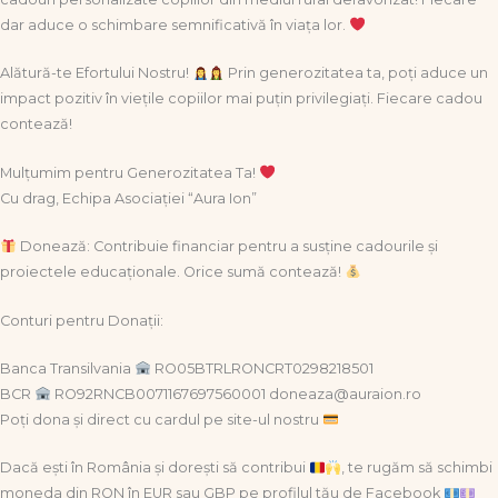
dar aduce o schimbare semnificativă în viața lor.
Alătură-te Efortului Nostru!
Prin generozitatea ta, poți aduce un
impact pozitiv în viețile copiilor mai puțin privilegiați. Fiecare cadou
contează!
Mulțumim pentru Generozitatea Ta!
Cu drag, Echipa Asociației “Aura Ion”
Donează: Contribuie financiar pentru a susține cadourile și
proiectele educaționale. Orice sumă contează!
Conturi pentru Donații:
Banca Transilvania
RO05BTRLRONCRT0298218501
BCR
RO92RNCB0071167697560001 doneaza@auraion.ro
Poți dona și direct cu cardul pe site-ul nostru
Dacă ești în România și dorești să contribui
, te rugăm să schimbi
moneda din RON în EUR sau GBP pe profilul tău de Facebook