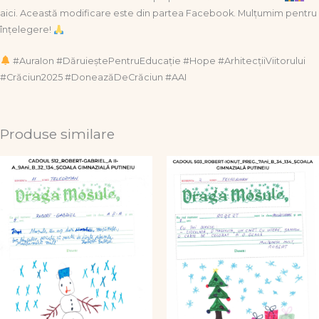
aici. Această modificare este din partea Facebook. Mulțumim pentru
înțelegere!
#AuraIon #DăruieștePentruEducație #Hope #ArhitecțiiViitorului
#Crăciun2025 #DoneazăDeCrăciun #AAI
Produse similare