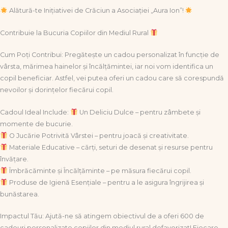
Alătură-te Inițiativei de Crăciun a Asociației „Aura Ion”!
Contribuie la Bucuria Copiilor din Mediul Rural
Cum Poți Contribui: Pregătește un cadou personalizat în funcție de
vârsta, mărimea hainelor și încălțămintei, iar noi vom identifica un
copil beneficiar. Astfel, vei putea oferi un cadou care să corespundă
nevoilor și dorințelor fiecărui copil.
Cadoul Ideal Include:
Un Deliciu Dulce – pentru zâmbete și
momente de bucurie.
O Jucărie Potrivită Vârstei – pentru joacă și creativitate.
Materiale Educative – cărți, seturi de desenat și resurse pentru
învățare.
Îmbrăcăminte și Încălțăminte – pe măsura fiecărui copil.
Produse de Igienă Esențiale – pentru a le asigura îngrijirea și
bunăstarea.
Impactul Tău: Ajută-ne să atingem obiectivul de a oferi 600 de
cadouri personalizate copiilor din mediul rural defavorizat! Fiecare