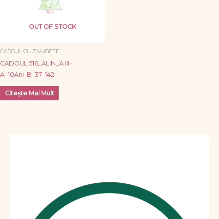
OUT OF STOCK
CADOUL CU ZAMBETE
CADOUL 516_ALIN_A III-
A_10Ani_B_37_142
Citește Mai Mult