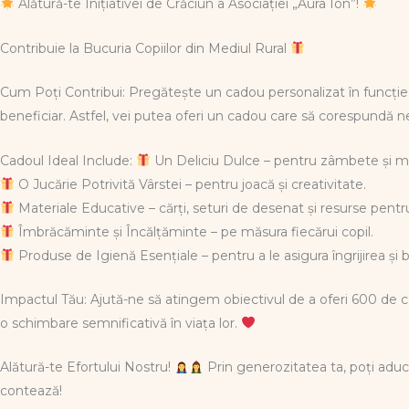
Alătură-te Inițiativei de Crăciun a Asociației „Aura Ion”!
Contribuie la Bucuria Copiilor din Mediul Rural
Cum Poți Contribui: Pregătește un cadou personalizat în funcție d
beneficiar. Astfel, vei putea oferi un cadou care să corespundă nevo
Cadoul Ideal Include:
Un Deliciu Dulce – pentru zâmbete și 
O Jucărie Potrivită Vârstei – pentru joacă și creativitate.
Materiale Educative – cărți, seturi de desenat și resurse pentr
Îmbrăcăminte și Încălțăminte – pe măsura fiecărui copil.
Produse de Igienă Esențiale – pentru a le asigura îngrijirea și 
Impactul Tău: Ajută-ne să atingem obiectivul de a oferi 600 de ca
o schimbare semnificativă în viața lor.
Alătură-te Efortului Nostru!
Prin generozitatea ta, poți aduce
contează!