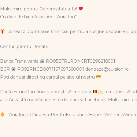
Mulțumim pentru Generozitatea Ta!
Cu drag, Echipa Asociației “Aura Ion”
Donează: Contribuie financiar pentru a susține cadourile și p
Conturi pentru Donații:
Banca Transilvania
RO05BTRLRONCRT0298218501
BCR
RO92RNCB0071167697560001 doneaza@auraion.ro
Poți dona și direct cu cardul pe site-ul nostru
Dacă ești în România și dorești să contribui
, te rugăm să s
aici. Această modificare este din partea Facebook. Mulțumim pe
#AuraIon #DăruieștePentruEducație #Hope #ArhitecțiiViito