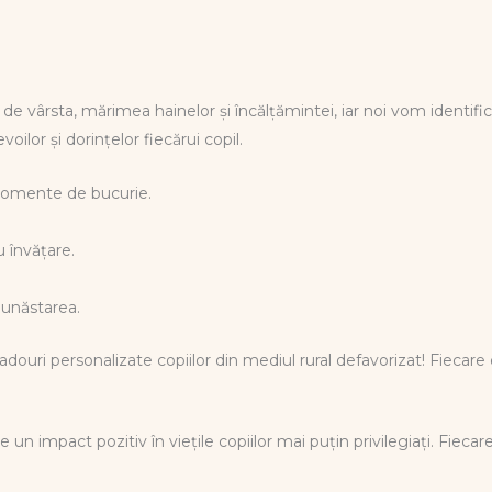
e vârsta, mărimea hainelor și încălțămintei, iar noi vom identific
ilor și dorințelor fiecărui copil.
momente de bucurie.
u învățare.
bunăstarea.
douri personalizate copiilor din mediul rural defavorizat! Fiecare
 un impact pozitiv în viețile copiilor mai puțin privilegiați. Fieca