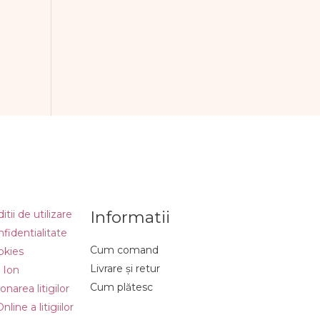
Informatii
tii de utilizare
nfidentialitate
Cum comand
okies
Livrare și retur
 Ion
Cum plătesc
narea litigilor
line a litigiilor