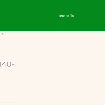
Înscrie-Te
_140-
140-