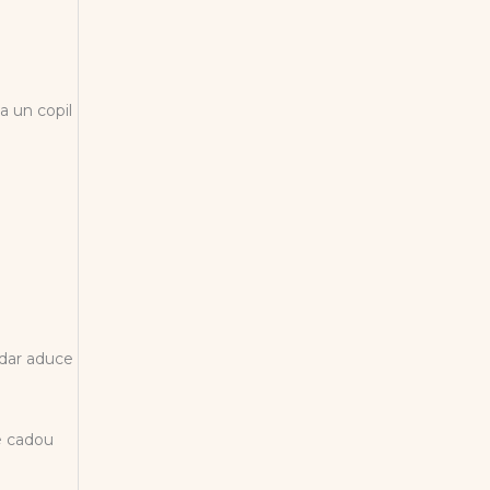
a un copil
 dar aduce
re cadou