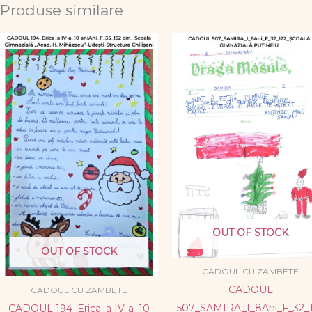
Produse similare
OUT OF STOCK
OUT OF STOCK
CADOUL CU ZAMBETE
CADOUL
CADOUL CU ZAMBETE
507_SAMIRA_I_8Ani_F_32_
CADOUL 194_Erica_a IV-a_10