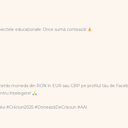
roiectele educaționale. Orice sumă contează!
chimbi moneda din RON în EUR sau GBP pe profilul tău de Fac
ntru înțelegere!
rului #Crăciun2025 #DoneazăDeCrăciun #AAI