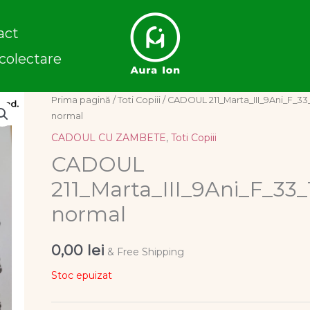
act
colectare
Prima pagină
/
Toti Copiii
/ CADOUL 211_Marta_III_9Ani_F_33
normal
CADOUL CU ZAMBETE
,
Toti Copiii
CADOUL
211_Marta_III_9Ani_F_33_
normal
0,00
lei
& Free Shipping
Stoc epuizat