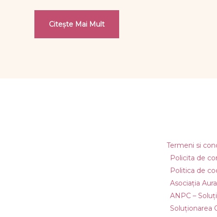
Citește Mai Mult
Termeni si condi
Policita de co
Politica de co
Asociația Aura
ANPC – Soluțio
Soluționarea On