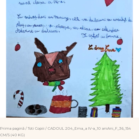
Prima pagină
/
Toti Copiii
/ CADOUL 204_Ema_a IV-a_10 aniAni_F_36_154
CM/S (40 KG)