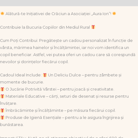
Informații suplimentare
Alătură-te Inițiativei de Crăciun a Asociației „Aura Ion”!
Contribuie la Bucuria Copiilor din Mediul Rural
Cum Poți Contribui: Pregătește un cadou personalizat în funcție de
vârsta, mărimea hainelor și încălțămintei, iar noi vom identifica un
copil beneficiar. Astfel, vei putea oferi un cadou care să corespundă
nevoilor și dorințelor fiecărui copil.
Cadoul Ideal Include:
Un Deliciu Dulce – pentru zâmbete și
momente de bucurie.
O Jucărie Potrivită Vârstei – pentru joacă și creativitate.
Materiale Educative – cărți, seturi de desenat și resurse pentru
învățare.
Îmbrăcăminte și Încălțăminte – pe măsura fiecărui copil.
Produse de Igienă Esențiale – pentru a le asigura îngrijirea și
bunăstarea.