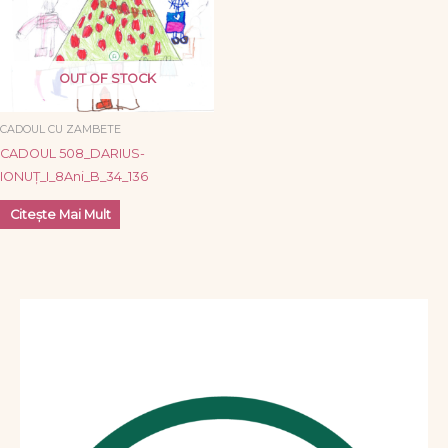
OUT OF STOCK
CADOUL CU ZAMBETE
CADOUL 508_DARIUS-
IONUȚ_I_8Ani_B_34_136
Citește Mai Mult