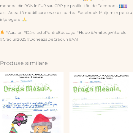
moneda din RON în EUR sau GBP pe profilul tău de Facebook
aici. Această modificare este din partea Facebook. Mulțumim pentru
înțelegere!
#AuraIon #DăruieștePentruEducație #Hope #ArhitecțiiViitorului
#Crăciun2025 #DoneazăDeCrăciun #AAI
Produse similare