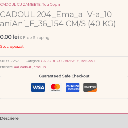
CADOUL CU ZAMBETE
,
Toti Copiii
CADOUL 204_Ema_a IV-a_10
aniAni_F_36_154 CM/S (40 KG)
0,00
lei
& Free Shipping
Stoc epuizat
SKU:
CZ2529
Categorii:
CADOUL CU ZAMBETE
,
Toti Copiii
Etichete:
aai
,
cadouri
,
craciun
Guaranteed Safe Checkout
Descriere