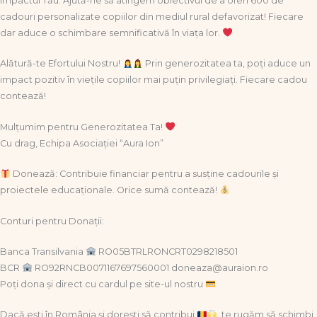
Impactul Tău: Ajută-ne să atingem obiectivul de a oferi 600 de
cadouri personalizate copiilor din mediul rural defavorizat! Fiecare
dar aduce o schimbare semnificativă în viața lor.
Alătură-te Efortului Nostru!
Prin generozitatea ta, poți aduce un
impact pozitiv în viețile copiilor mai puțin privilegiați. Fiecare cadou
contează!
Mulțumim pentru Generozitatea Ta!
Cu drag, Echipa Asociației “Aura Ion”
Donează: Contribuie financiar pentru a susține cadourile și
proiectele educaționale. Orice sumă contează!
Conturi pentru Donații:
Banca Transilvania
RO05BTRLRONCRT0298218501
BCR
RO92RNCB0071167697560001 doneaza@auraion.ro
Poți dona și direct cu cardul pe site-ul nostru
Dacă ești în România și dorești să contribui
, te rugăm să schimbi